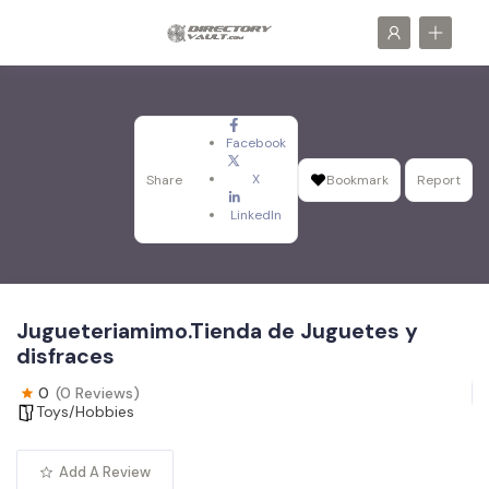
Facebook
X
Share
Bookmark
Report
LinkedIn
Jugueteriamimo.Tienda de Juguetes y
disfraces
0
(0 Reviews)
Toys/Hobbies
Add A Review